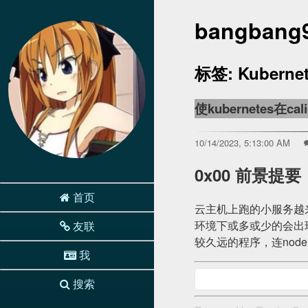
bangbang9
标签: Kuberne
使kubernetes在c
10/14/2023, 5:13:00 AM
0x00 前景提要
首页
云主机上跑的小服务越
环境下或多或少的会出
友联
较久远的程序，连node
我
搜索